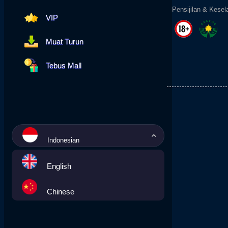
Pensijilan & Kesel
VIP
Muat Turun
Tebus Mall
Indonesian
English
Chinese