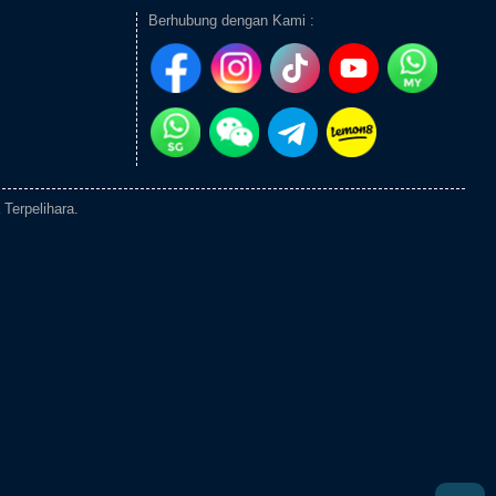
Berhubung dengan Kami :
Terpelihara.