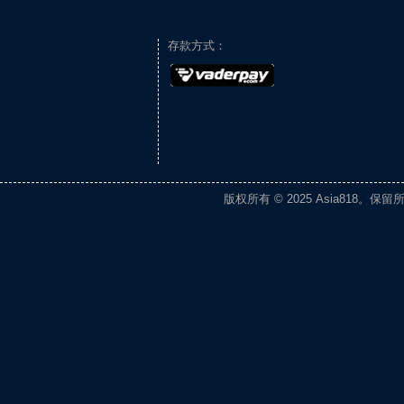
存款方式：
版权所有 © 2025 Asia818。保